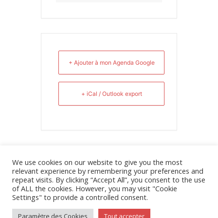
+ Ajouter à mon Agenda Google
+ iCal / Outlook export
We use cookies on our website to give you the most
relevant experience by remembering your preferences and
repeat visits. By clicking “Accept All”, you consent to the use
of ALL the cookies. However, you may visit "Cookie
Poster le commentaire
Settings" to provide a controlled consent.
Vous devez
vous connecter
pour publier un
Paramètre des Cookies
Tout accepter