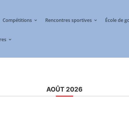
Compétitions
Rencontres sportives
École de g
res
AOÛT 2026