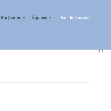
olf & Jeunes
Équipes
Golf le Touquet