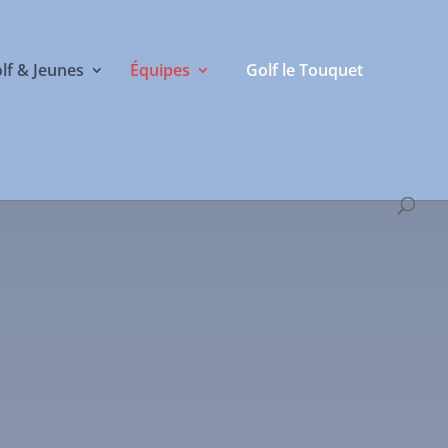
olf & Jeunes
Équipes
Golf le Touquet