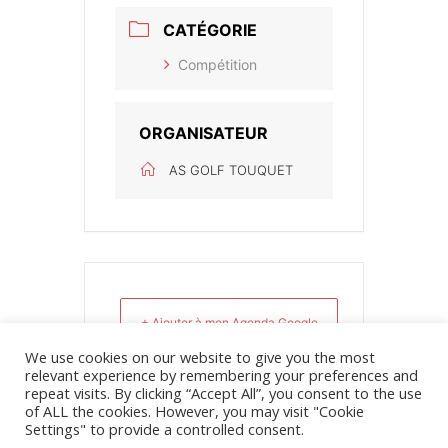
CATÉGORIE
Compétition
ORGANISATEUR
AS GOLF TOUQUET
+ Ajouter à mon Agenda Google
We use cookies on our website to give you the most
relevant experience by remembering your preferences and
+ iCal / Outlook export
repeat visits. By clicking “Accept All”, you consent to the use
of ALL the cookies. However, you may visit "Cookie
Settings" to provide a controlled consent.