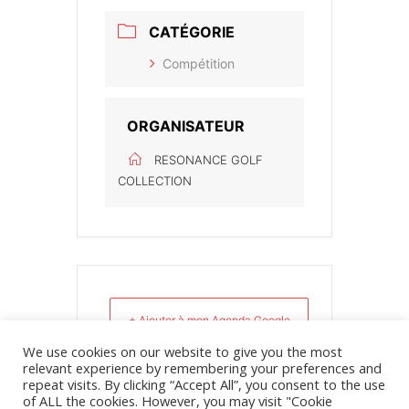
CATÉGORIE
Compétition
ORGANISATEUR
RESONANCE GOLF
COLLECTION
+ Ajouter à mon Agenda Google
We use cookies on our website to give you the most
relevant experience by remembering your preferences and
+ iCal / Outlook export
repeat visits. By clicking “Accept All”, you consent to the use
of ALL the cookies. However, you may visit "Cookie