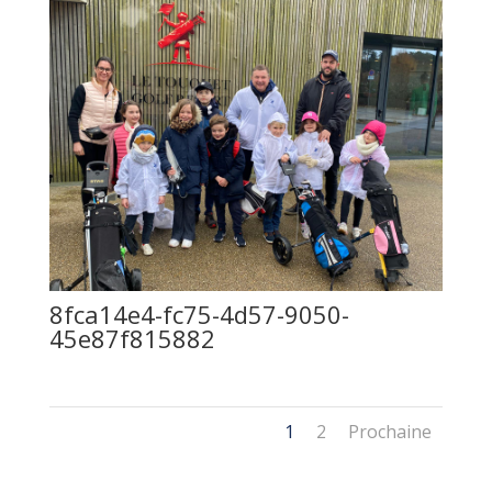
8fca14e4-fc75-4d57-9050-
45e87f815882
1
2
Prochaine