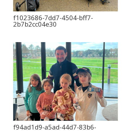
f1023686-7dd7-4504-bff7-
2b7b2cc04e30
f94ad1d9-a5ad-44d7-83b6-