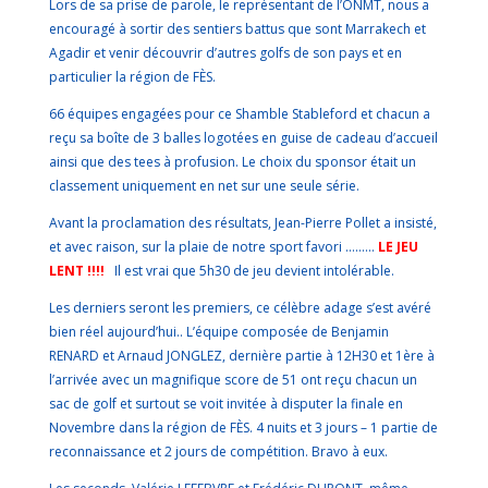
Lors de sa prise de parole, le représentant de l’ONMT, nous a
encouragé à sortir des sentiers battus que sont Marrakech et
Agadir et venir découvrir d’autres golfs de son pays et en
particulier la région de FÈS.
66 équipes engagées pour ce Shamble Stableford et chacun a
reçu sa boîte de 3 balles logotées en guise de cadeau d’accueil
ainsi que des tees à profusion. Le choix du sponsor était un
classement uniquement en net sur une seule série.
Avant la proclamation des résultats, Jean-Pierre Pollet a insisté,
et avec raison, sur la plaie de notre sport favori ………
LE JEU
LENT !!!!
Il est vrai que 5h30 de jeu devient intolérable.
Les derniers seront les premiers, ce célèbre adage s’est avéré
bien réel aujourd’hui.. L’équipe composée de Benjamin
RENARD et Arnaud JONGLEZ, dernière partie à 12H30 et 1ère à
l’arrivée avec un magnifique score de 51 ont reçu chacun un
sac de golf et surtout se voit invitée à disputer la finale en
Novembre dans la région de FÈS. 4 nuits et 3 jours – 1 partie de
reconnaissance et 2 jours de compétition. Bravo à eux.