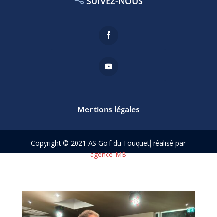
SUIVEZ-NOUS
Mentions légales
Copyright © 2021 AS Golf du Touquet⎢réalisé par
agence-MB