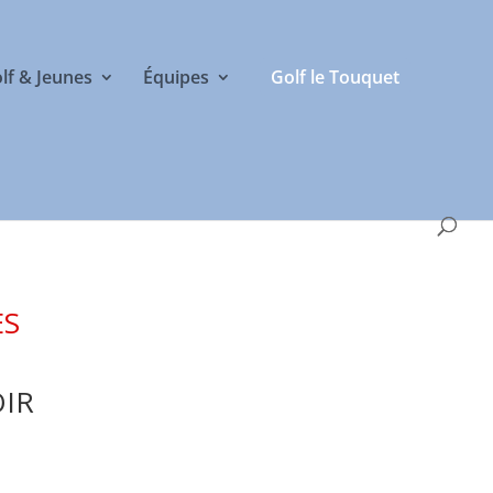
olf & Jeunes
Équipes
Golf le Touquet
ES
OIR