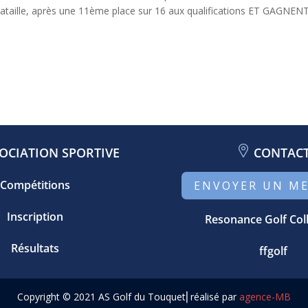
Bataille, après une 11ème place sur 16 aux qualifications ET GAGN
OCIATION SPORTIVE
CONTAC
Compétitions
ENVOYER UN M
Inscription
Resonance Golf Col
Résultats
ffgolf
Copyright © 2021 AS Golf du Touquet⎢réalisé par
agence-MB