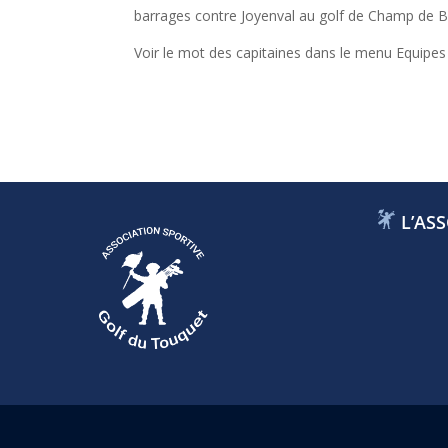
barrages contre Joyenval au golf de Champ de 
Voir le mot des capitaines dans le menu Equipes
L’ASS