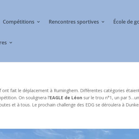
Compétitions
Rencontres sportives
École de g
res
f ont fait le déplacement à Ruminghem. Différentes catégories étaie
étition. On soulignera l
‘EAGLE de Léon
sur le trou n°1, un par 5…u
outes et à tous. Le prochain challenge des EDG se déroulera à Dunkerq