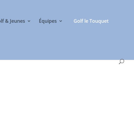
olf & Jeunes
Équipes
Golf le Touquet