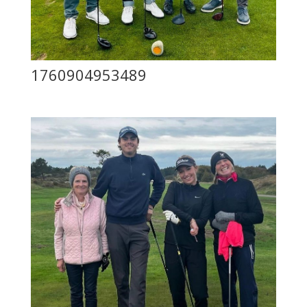
1760904953489