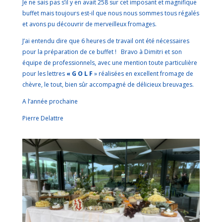
Je ne sais pas s’il y en avait 258 sur cet imposant et magnifique
buffet mais toujours est-il que nous nous sommes tous régalés
et avons pu découvrir de merveilleux fromages.
J’ai entendu dire que 6 heures de travail ont été nécessaires
pour la préparation de ce buffet ! Bravo à Dimitri et son
équipe de professionnels, avec une mention toute particulière
pour les lettres
« G O L F
» réalisées en excellent fromage de
chèvre, le tout, bien sûr accompagné de délicieux breuvages.
A l’année prochaine
Pierre Delattre