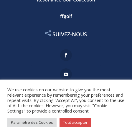
ffgolf
SUIVEZ-NOUS
We use cookies on our website to give you the most
relevant experience by remembering your preferences and
Mentions légales
repeat visits. By clicking “Accept All”, you consent to the use
of ALL the cookies. However, you may visit "Cookie
Settings" to provide a controlled consent.
Copyright © 2021 AS Golf du Touquet⎢réalisé par
Paramètre des Cookies
Tout accepter
agence-MB