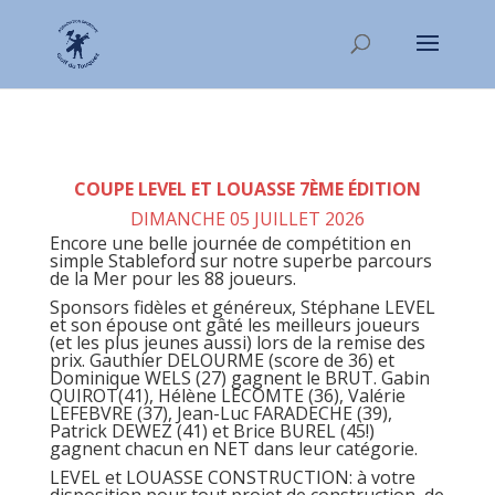
COUPE LEVEL ET LOUASSE 7ÈME ÉDITION
DIMANCHE 05 JUILLET 2026
Encore une belle journée de compétition en
simple Stableford sur notre superbe parcours
de la Mer pour les 88 joueurs.
Sponsors fidèles et généreux, Stéphane LEVEL
et son épouse ont gâté les meilleurs joueurs
(et les plus jeunes aussi) lors de la remise des
prix. Gauthier DELOURME (score de 36) et
Dominique WELS (27) gagnent le BRUT. Gabin
QUIROT(41), Hélène LECOMTE (36), Valérie
LEFEBVRE (37), Jean-Luc FARADECHE (39),
Patrick DEWEZ (41) et Brice BUREL (45!)
gagnent chacun en NET dans leur catégorie.
LEVEL et LOUASSE CONSTRUCTION: à votre