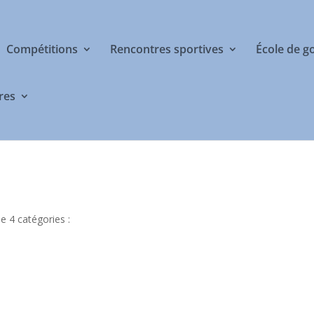
Compétitions
Rencontres sportives
École de g
res
 4 catégories :