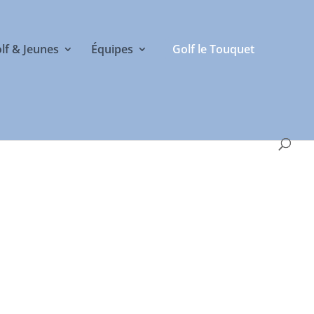
olf & Jeunes
Équipes
Golf le Touquet