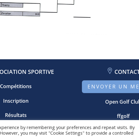
OCIATION SPORTIVE
CONTAC
Compétitions
ENVOYER UN M
Inscription
Open Golf Clu
Résultats
ffgolf
xperience by remembering your preferences and repeat visits. By
. However, you may visit "Cookie Settings" to provide a controlled
Copyright © 2021 AS Golf du Touquet⎢réalisé par
agence-MB