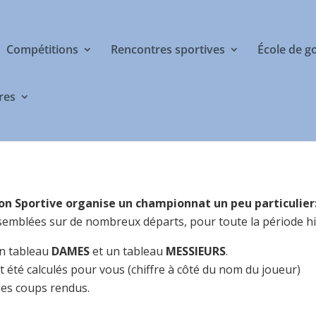
Compétitions
Rencontres sportives
École de g
res
tion Sportive organise un championnat un peu particuli
mblées sur de nombreux départs, pour toute la période h
n tableau
DAMES
et un tableau
MESSIEURS
.
t été calculés pour vous (chiffre à côté du nom du joueur)
les coups rendus.