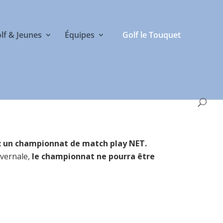
olf & Jeunes
Équipes
Golf le Touquet
er: un championnat de match play NET.
ivernale,
le championnat ne pourra être