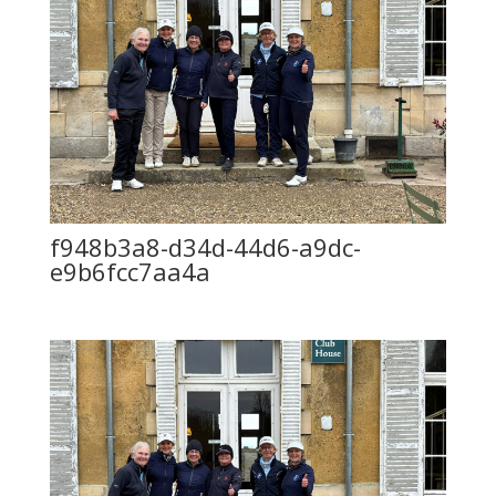
f948b3a8-d34d-44d6-a9dc-
e9b6fcc7aa4a