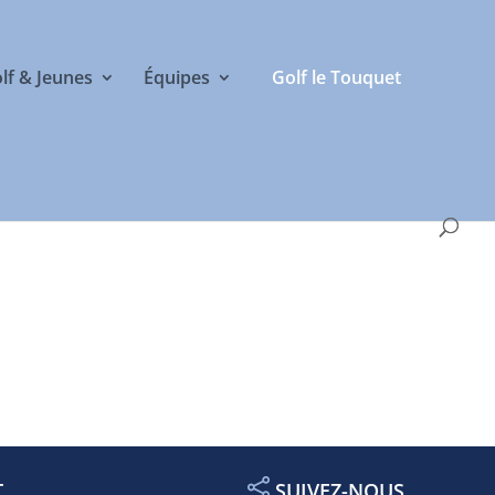
olf & Jeunes
Équipes
Golf le Touquet
T
SUIVEZ-NOUS