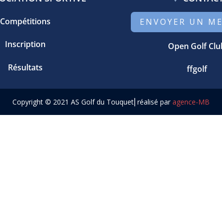
Compétitions
ENVOYER UN M
Inscription
Open Golf Clu
Résultats
ffgolf
Copyright © 2021 AS Golf du Touquet⎢réalisé par
agence-MB