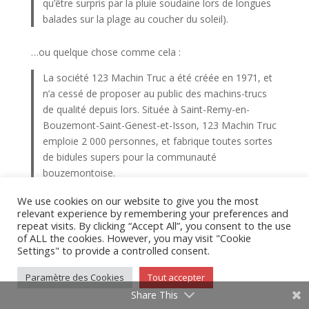
qu’être surpris par la pluie soudaine lors de longues
balades sur la plage au coucher du soleil).
…ou quelque chose comme cela :
La société 123 Machin Truc a été créée en 1971, et
n’a cessé de proposer au public des machins-trucs
de qualité depuis lors. Située à Saint-Remy-en-
Bouzemont-Saint-Genest-et-Isson, 123 Machin Truc
emploie 2 000 personnes, et fabrique toutes sortes
de bidules supers pour la communauté
bouzemontoise.
We use cookies on our website to give you the most
En tant que nouvel utilisateur ou utilisatrice de
relevant experience by remembering your preferences and
WordPress, vous devriez vous rendre sur
votre tableau
repeat visits. By clicking “Accept All”, you consent to the use
de bord
pour supprimer cette page et créer de
of ALL the cookies. However, you may visit "Cookie
Settings" to provide a controlled consent.
nouvelles pages pour votre contenu. Amusez-vous
bien !
Paramètre des Cookies
Tout accepter
Share This