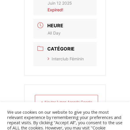
Juin 12 2025
Expired!
HEURE
All Day
CATÉGORIE
Interclub Féminin
+ Ajouter à mon Agenda Google
We use cookies on our website to give you the most
relevant experience by remembering your preferences and
+ iCal / Outlook export
repeat visits. By clicking “Accept All”, you consent to the use
of ALL the cookies. However, you may visit "Cookie