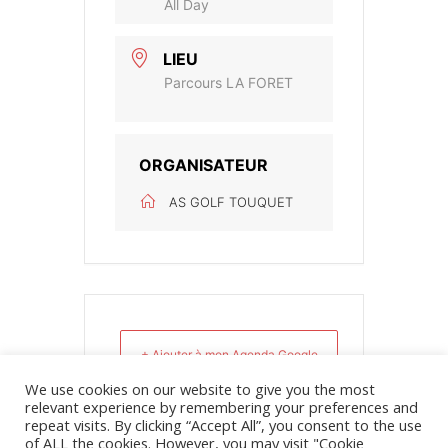
All Day
LIEU
Parcours LA FORET
ORGANISATEUR
AS GOLF TOUQUET
+ Ajouter à mon Agenda Google
We use cookies on our website to give you the most
relevant experience by remembering your preferences and
+ iCal / Outlook export
repeat visits. By clicking “Accept All”, you consent to the use
of ALL the cookies. However, you may visit "Cookie